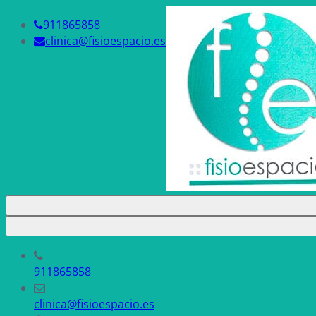
911865858
clinica@fisioespacio.es
911865858
clinica@fisioespacio.es